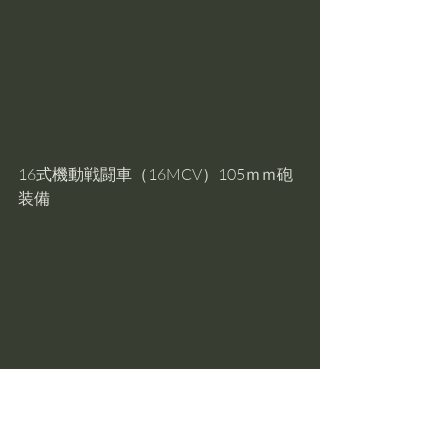
16式機動戦闘車（16MCV）105ｍｍ砲
装備
89式5.56ｍｍ小銃・84ｍｍ無反動砲