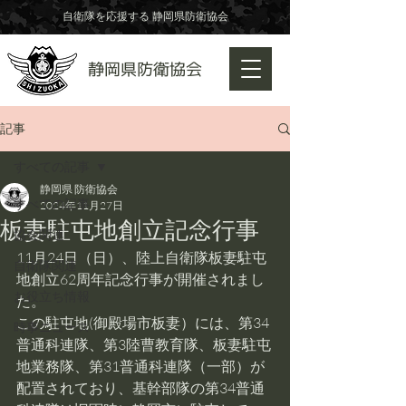
自衛隊を応援する 静岡県防衛協会
​静岡県防衛協会
記事
すべての記事
静岡県 防衛協会
すべての記事
2024年11月27日
板妻駐屯地創立記念行事
協会関連
11月24日（日）、陸上自衛隊板妻駐屯
自衛隊関連
地創立62周年記念行事が開催されまし
お役立ち情報
た。
この駐屯地(御殿場市板妻）には、第34
時事ニュース
普通科連隊、第3陸曹教育隊、板妻駐屯
地業務隊、第31普通科連隊（一部）が
配置されており、基幹部隊の第34普通