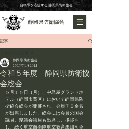
自衛隊を応援する 静岡県防衛協会
​静岡県防衛協会
記事
すべての記事
静岡県 防衛協会
すべての記事
2023年5月16日
令和５年度 静岡県防衛協
協会関連
会総会
自衛隊関連
５月１５日（月）、中島屋グランドホ
お役立ち情報
テル（静岡市葵区）において静岡県防
時事ニュース
衛協会総会が開催され、会員７０余名
が出席しました。総会には会員の国会
議員、県議会議員も出席し、挨拶を
し、続く航空自衛隊航空教育集団司令