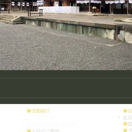
●活動紹介
●
主な活動内容
会
●
関
活動計画と実績(年度毎)
●
●
入会のご案内