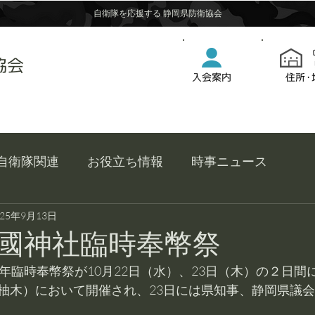
自衛隊を応援する 静岡県防衛協会
協会
入会案内
住所・
自衛隊関連
お役立ち情報
時事ニュース
025年9月13日
國神社臨時奉幣祭
年臨時奉幣祭が10月22日（水）、23日（木）の２日間
柚木）において開催され、23日には県知事、静岡県議