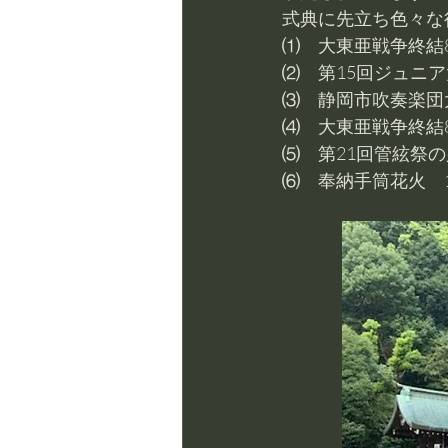
式典に先立ち色々な
⑴　大東亜戦争終結8
⑵　第15回ジュニア
⑶　静岡市吹奏楽団大
⑷　大東亜戦争終結8
⑸　第21回管絃祭の
⑹　奉納手筒花火　1