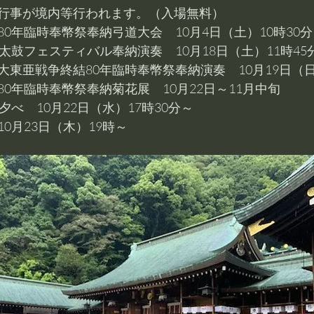
行事が境内等行われます。（入場無料）
0年臨時奉幣祭奉納弓道大会　10月4日（土）10時30分
太鼓フェスティバル奉納演奏　10月18日（土）11時45
東亜戦争終結80年臨時奉幣祭奉納演奏　10月19日（日
0年臨時奉幣祭奉納菊花展　10月22日～11月中旬
夕べ　10月22日（水）17時30分～
0月23日（木）19時～　