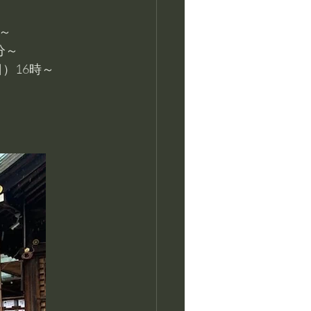
～
分～
）16時～