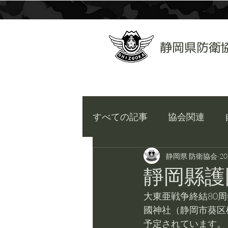
​静岡県防衛
すべての記事
協会関連
静岡県 防衛協会
2
靜岡縣護
大東亜戦争終結80周
國神社（静岡市葵区
予定されています。