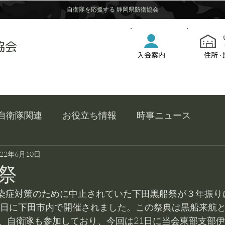
自衛隊を応援する 静岡県防衛協会
協会
入会案内
住所・
自衛隊関連
お役立ち情報
時事ニュース
022年6月10日
祭
22日に下田市内で開催されました。この祭典は黒船来航
、自衛隊も参加しており、今回は21日に当会東部支部