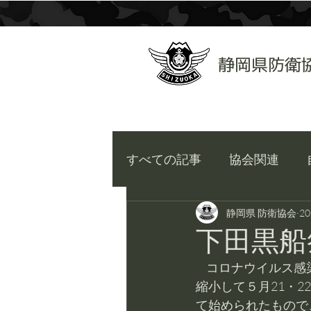
​静岡県防衛
すべての記事
協会関連
静岡県 防衛協会
2
下田黒船
     コロナウイルス感染症対策のために中止されていた下田黒船祭が３年振りに期間を２日に
縮小して５月21・
て始められたもので